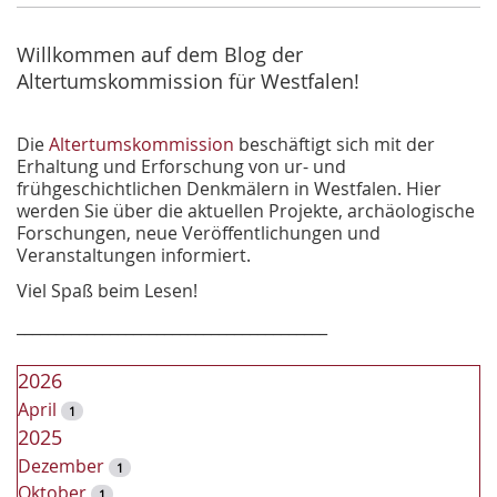
h
e
Willkommen auf dem Blog der
Altertumskommission für Westfalen!
Die
Altertumskommission
beschäftigt sich mit der
Erhaltung und Erforschung von ur- und
frühgeschichtlichen Denkmälern in Westfalen. Hier
werden Sie über die aktuellen Projekte, archäologische
Forschungen, neue Veröffentlichungen und
Veranstaltungen informiert.
Viel Spaß beim Lesen!
________________________________________
2026
April
1
2025
Dezember
1
Oktober
1