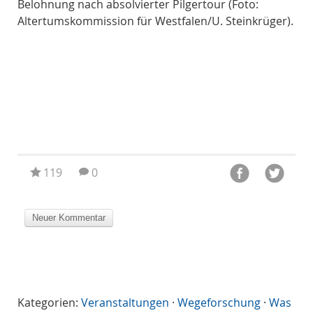
Belohnung nach absolvierter Pilgertour (Foto:
(Fo
Altertumskommission für Westfalen/U. Steinkrüger).
t
ut
mas
119
0
Kategorien:
Veranstaltungen
·
Wegeforschung
·
Was