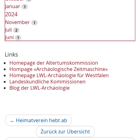
Januar
1
2024
November
1
Juli
2
Juni
1
2023
Dezember
Links
2
November
2
Homepage der Altertumskommission
Oktober
Hompage »Archäologische Zeitmaschine«
1
Homepage LWL-Archäologie für Westfalen
September
2
Landeskundliche Kommissionen
August
1
Blog der LWL-Archäologie
Mai
1
April
1
Januar
3
2022
Vorheriger
←
Heimatverein hebt ab
Oktober
1
Artikel
September
1
Zurück zur Übersicht
Juni
1