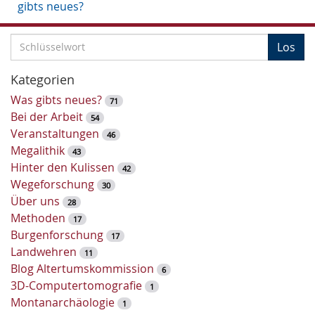
gibts neues?
S
Los
c
h
Kategorien
l
Was gibts neues?
71
ü
Bei der Arbeit
54
s
Veranstaltungen
46
s
Megalithik
43
e
Hinter den Kulissen
42
l
Wegeforschung
30
w
Über uns
28
o
Methoden
17
r
Burgenforschung
17
t
Landwehren
11
-
Blog Altertumskommission
6
S
3D-Computertomografie
1
u
Montanarchäologie
1
c