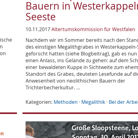
Bauern in Westerkappel
Seeste
10.11.2017
Altertumskommission für Westfalen
äische
Nachdem wir im Sommer bereits nach den Sta
in
des einstigen Megalithgrabes in Westerkappeln-
ion
geforscht hatten (siehe Blogbeitrag), gab es nun
einen Anlass, ins Gelände zu gehen: auf dem Sch
einer bewaldeten Kuppe in Sichtweite zum ehem
Standort des Grabes, deuteten Lesefunde auf di
Anwesenheit von neolithischen Bauern der
Trichterbecherkultur. …
Kategorien:
Methoden
·
Megalithik
·
Bei der Arbe