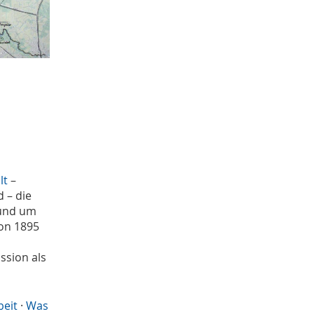
Juni
4
Mai
3
April
2
Januar
4
2020
Dezember
1
November
1
Oktober
5
September
1
August
2
lt
–
Juli
1
 – die
Juni
1
rund um
April
2
on 1895
Januar
3
2019
ssion als
Dezember
4
Oktober
1
September
beit
·
Was
1