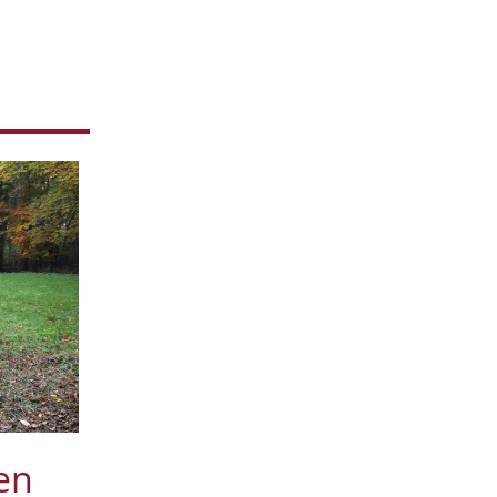
August
1
Juli
2
Mai
1
April
4
2018
November
1
Oktober
3
Juli
4
Juni
1
Mai
2
April
2
Februar
3
2017
November
1
Oktober
1
September
1
Juli
1
en
Juni
1
Mai
1