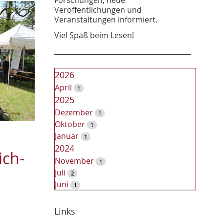
Veröffentlichungen und
Veranstaltungen informiert.
Viel Spaß beim Lesen!
________________________________________
2026
April
1
2025
Dezember
1
Oktober
1
Januar
1
2024
ich-
November
1
Juli
2
Juni
1
2023
Dezember
Links
2