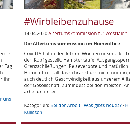
#Wirbleibenzuhause
14.04.2020
Altertumskommission für Westfalen
Die Altertumskommission im Homeoffice
demie
Covid19 hat in den letzten Wochen unser aller L
n
den Kopf gestellt. Hamsterkäufe, Ausgangssperr
er Tag
Grenzschließungen, Reiseverbote und natürlich
ch
Homeoffice – all das schränkt uns nicht nur ein,
r ihr
auch deutlich Geschwindigkeit aus unserem Allt
der Gesellschaft. Zumindest bei den meisten. A
arbeiten unter …
r uns
Kategorien:
Bei der Arbeit
·
Was gibts neues?
·
Hi
Kulissen