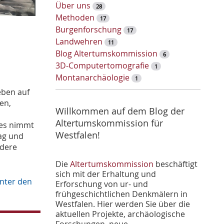
w
Über uns
28
o
Methoden
17
r
Burgenforschung
17
t
Landwehren
11
-
Blog Altertumskommission
6
S
3D-Computertomografie
1
u
Montanarchäologie
1
c
eben auf
h
en,
e
Willkommen auf dem Blog der
Altertumskommission für
 es nimmt
Westfalen!
ag und
ndere
Die
Altertumskommission
beschäftigt
sich mit der Erhaltung und
nter den
Erforschung von ur- und
frühgeschichtlichen Denkmälern in
Westfalen. Hier werden Sie über die
aktuellen Projekte, archäologische
Forschungen, neue