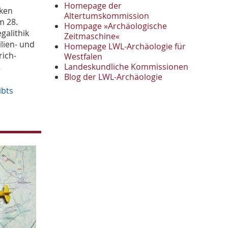
November
2
Homepage der
rken
Oktober
Altertumskommission
1
m 28.
Hompage »Archäologische
September
2
galithik
Zeitmaschine«
August
1
ilien- und
Homepage LWL-Archäologie für
Mai
1
rich-
Westfalen
April
1
Landeskundliche Kommissionen
…
Januar
Blog der LWL-Archäologie
3
2022
ibts
Oktober
1
September
1
Juni
1
Mai
3
April
1
März
2
2021
Oktober
1
September
4
August
2
Juli
1