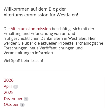
h
e
Willkommen auf dem Blog der
Altertumskommission für Westfalen!
Die
Altertumskommission
beschäftigt sich mit der
Erhaltung und Erforschung von ur- und
frühgeschichtlichen Denkmälern in Westfalen. Hier
werden Sie über die aktuellen Projekte, archäologische
Forschungen, neue Veröffentlichungen und
Veranstaltungen informiert.
Viel Spaß beim Lesen!
________________________________________
2026
April
1
2025
Dezember
1
Oktober
1