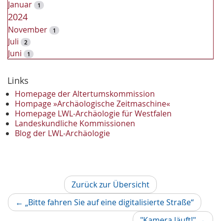
Januar
1
2024
November
1
Juli
2
Juni
1
2023
Dezember
Links
2
November
2
Homepage der Altertumskommission
Oktober
Hompage »Archäologische Zeitmaschine«
1
Homepage LWL-Archäologie für Westfalen
September
2
Landeskundliche Kommissionen
August
1
Blog der LWL-Archäologie
Mai
1
April
1
Januar
3
2022
Zurück zur Übersicht
Oktober
1
September
1
Vorher
←
„Bitte fahren Sie auf eine digitalisierte Straße“
Juni
1
Artikel
Nächs
"Kamera läuft!"
→