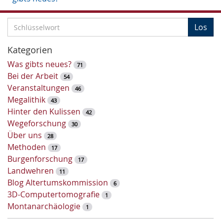
S
Los
c
h
Kategorien
l
Was gibts neues?
71
ü
Bei der Arbeit
54
s
Veranstaltungen
46
s
Megalithik
43
e
Hinter den Kulissen
42
l
Wegeforschung
30
w
Über uns
28
o
Methoden
17
r
Burgenforschung
17
t
Landwehren
11
-
Blog Altertumskommission
6
S
3D-Computertomografie
1
u
Montanarchäologie
1
c