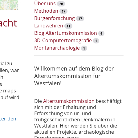
w
Über uns
28
o
Methoden
17
r
Burgenforschung
acht
17
t
Landwehren
11
-
Blog Altertumskommission
6
S
3D-Computertomografie
1
u
Montanarchäologie
1
c
h
ial zu
e
Willkommen auf dem Blog der
len, war
Altertumskommission für
ch
Westfalen!
re
le maps-
lauf wird
Die
Altertumskommission
beschäftigt
sich mit der Erhaltung und
Erforschung von ur- und
ter den
frühgeschichtlichen Denkmälern in
Westfalen. Hier werden Sie über die
aktuellen Projekte, archäologische
Forschungen, neue