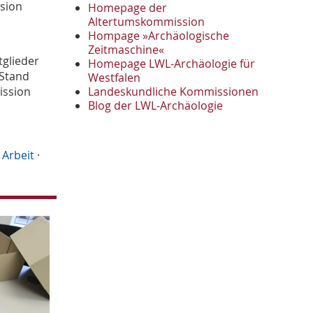
November
2
sion
Homepage der
Oktober
Altertumskommission
1
Hompage »Archäologische
September
2
Zeitmaschine«
August
1
tglieder
Homepage LWL-Archäologie für
Mai
1
 Stand
Westfalen
April
1
Landeskundliche Kommissionen
ission
Januar
Blog der LWL-Archäologie
3
2022
Oktober
1
 Arbeit
·
September
1
Juni
1
Mai
3
April
1
März
2
2021
Oktober
1
September
4
August
2
Juli
1