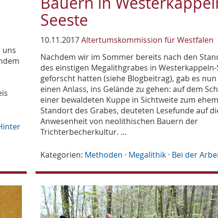
Bauern in Westerkappel
Seeste
10.11.2017
Altertumskommission für Westfalen
r uns
Nachdem wir im Sommer bereits nach den Sta
lendem
des einstigen Megalithgrabes in Westerkappeln-
geforscht hatten (siehe Blogbeitrag), gab es nun
einen Anlass, ins Gelände zu gehen: auf dem Sch
eis
einer bewaldeten Kuppe in Sichtweite zum ehem
Standort des Grabes, deuteten Lesefunde auf di
Anwesenheit von neolithischen Bauern der
Hinter
Trichterbecherkultur. …
Kategorien:
Methoden
·
Megalithik
·
Bei der Arbe