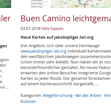
ler
Buen Camino leichtgem
03.07.2018
Felix Faasen
Neue Karten auf jakobspilger.lwl.org
Das Angebot, sich über unsere Homepage
ngen
www.jakobspilger.lwl.org
individuell Kartenmater
den westfälischen Jakobswegen zusammenzustel
egion
schon immer sehr beliebt. Nun haben wir es no
 den
benutzerfreundlicher gestaltet. Als neues Featu
r,
erwarten den online-Besucher integrierte Goog
n
Karten zu jeder Route. Der gesamte Streckenver
se
auf einem Kartenausschnitt dargestellt, …
aus …
Kategorien:
Wegeforschung
·
Bei der Arbeit
·
Hin
Kulissen