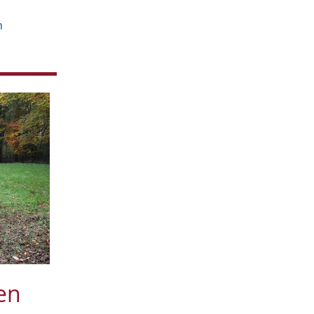
August
1
Juli
n
2
Mai
1
April
4
2018
November
1
Oktober
3
Juli
4
Juni
1
Mai
2
April
2
Februar
3
2017
November
1
Oktober
1
September
1
Juli
1
en
Juni
1
Mai
1