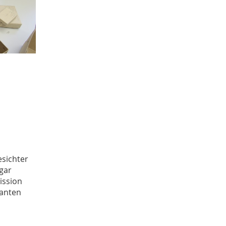
Juni
4
Mai
3
April
2
Januar
4
2020
Dezember
1
November
1
Oktober
5
September
1
August
2
Juli
1
Juni
1
April
2
esichter
Januar
gar
3
2019
mission
kanten
Dezember
4
Oktober
1
September
1