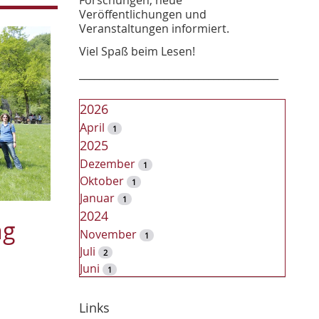
Veröffentlichungen und
Veranstaltungen informiert.
Viel Spaß beim Lesen!
________________________________________
2026
April
1
2025
Dezember
1
Oktober
1
Januar
1
2024
ng
November
1
Juli
2
Juni
1
2023
Dezember
Links
2