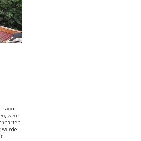
Juni
4
Mai
3
April
2
Januar
4
2020
Dezember
1
November
1
Oktober
5
September
1
August
2
Juli
1
Juni
1
April
2
Januar
3
er kaum
2019
hen, wenn
Dezember
4
chbarten
Oktober
g wurde
1
September
ht
1