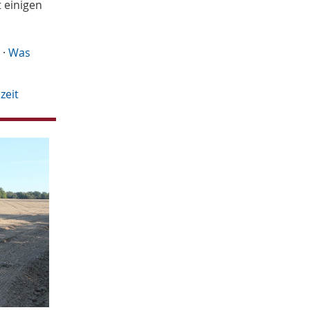
t einigen
August
1
Juli
2
Mai
1
t
·
Was
April
4
2018
November
1
zeit
Oktober
3
Juli
4
Juni
1
Mai
2
April
2
Februar
3
2017
November
1
Oktober
1
September
1
Juli
1
Juni
1
Mai
1