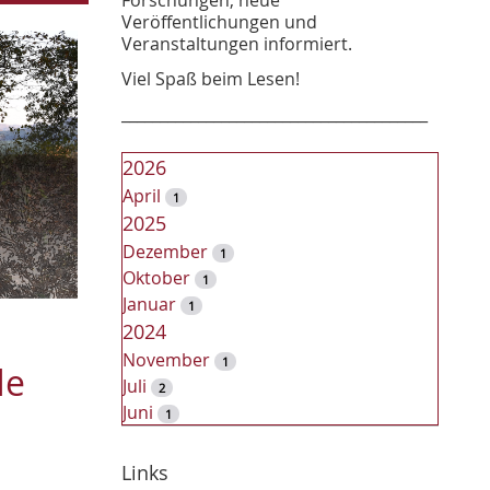
Veröffentlichungen und
Veranstaltungen informiert.
Viel Spaß beim Lesen!
________________________________________
2026
April
1
2025
Dezember
1
Oktober
1
Januar
1
2024
November
1
de
Juli
2
Juni
1
2023
Dezember
Links
2