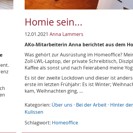
Homie sein...
12.01.2021
Anna Lammers
AKo-Mitarbeiterin Anna berichtet aus dem H
Was gehört zur Ausrüstung im Homeoffice? Mein
e
Zoll-LWL-Laptop, der private Schreibtisch, Diszip
ent.
Kaffee als sonst und nach Feierabend meine Yo
renz
Es ist der zweite Lockdown und dieser ist anders
erste im letzten Frühjahr: Es ist Winter; Weihna
Ich
kam, Weihnachten ging, …
ben
Kategorien:
Über uns
·
Bei der Arbeit
·
Hinter de
Kulissen
Schlagwort:
Homeoffice