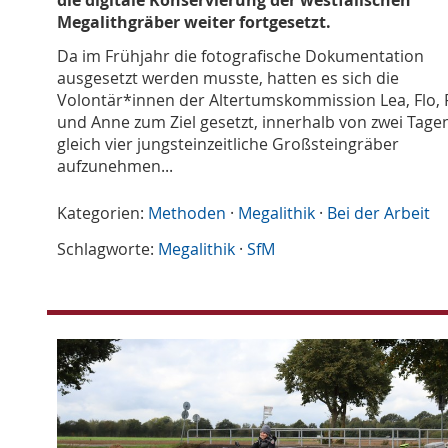
die digitale Konservierung der westfälischen
Megalithgräber weiter fortgesetzt.
Da im Frühjahr die fotografische Dokumentation
ausgesetzt werden musste, hatten es sich die
Volontär*innen der Altertumskommission Lea, Flo, F
und Anne zum Ziel gesetzt, innerhalb von zwei Tage
gleich vier jungsteinzeitliche Großsteingräber
aufzunehmen...
Kategorien:
Methoden
·
Megalithik
·
Bei der Arbeit
Schlagworte:
Megalithik
·
SfM