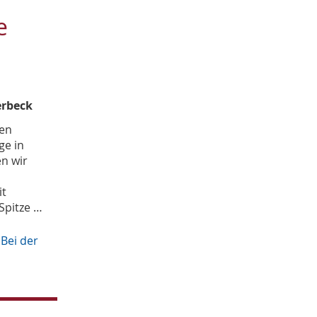
April
2
e
März
1
Februar
1
Januar
2
2016
November
erbeck
2
Oktober
1
den
September
5
ge in
August
3
n wir
Juli
4
it
Spitze …
·
Bei der