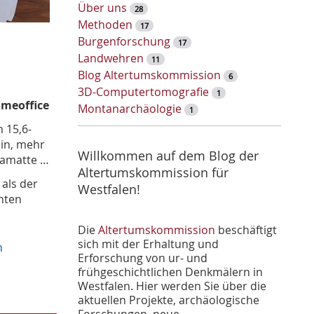
w
Über uns
28
o
Methoden
17
r
Burgenforschung
17
t
Landwehren
11
-
Blog Altertumskommission
6
S
3D-Computertomografie
1
u
omeoffice
Montanarchäologie
1
c
 15,6-
h
lin, mehr
e
Willkommen auf dem Blog der
gamatte …
Altertumskommission für
 als der
Westfalen!
chten
Die
Altertumskommission
beschäftigt
sich mit der Erhaltung und
n
Erforschung von ur- und
frühgeschichtlichen Denkmälern in
Westfalen. Hier werden Sie über die
aktuellen Projekte, archäologische
Forschungen, neue