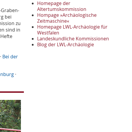
November
2
Homepage der
Oktober
Altertumskommission
1
-Graben-
Hompage »Archäologische
September
2
g bei
Zeitmaschine«
August
ission zu
1
Homepage LWL-Archäologie für
Mai
n sind in
1
Westfalen
 Hefte
April
1
Landeskundliche Kommissionen
Januar
Blog der LWL-Archäologie
3
2022
·
Bei der
Oktober
1
September
1
Juni
1
nburg
·
Mai
3
April
1
März
2
2021
Oktober
1
September
4
August
2
Juli
1