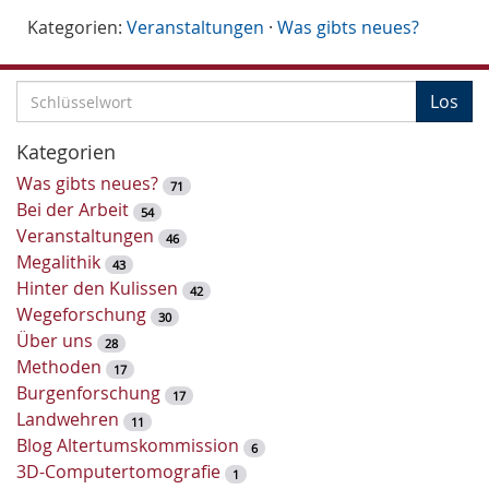
Kategorien:
Veranstaltungen
·
Was gibts neues?
S
Los
c
h
Kategorien
l
Was gibts neues?
71
ü
Bei der Arbeit
54
s
Veranstaltungen
46
s
Megalithik
43
e
Hinter den Kulissen
42
l
Wegeforschung
30
w
Über uns
28
o
Methoden
17
r
Burgenforschung
17
t
Landwehren
11
-
Blog Altertumskommission
6
S
3D-Computertomografie
1
u