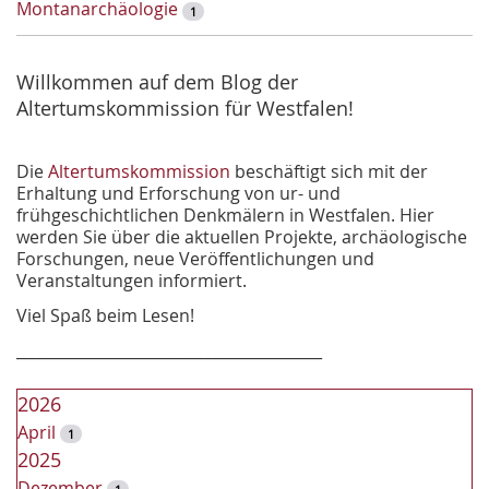
Montanarchäologie
1
c
h
e
Willkommen auf dem Blog der
Altertumskommission für Westfalen!
Die
Altertumskommission
beschäftigt sich mit der
Erhaltung und Erforschung von ur- und
frühgeschichtlichen Denkmälern in Westfalen. Hier
werden Sie über die aktuellen Projekte, archäologische
Forschungen, neue Veröffentlichungen und
Veranstaltungen informiert.
Viel Spaß beim Lesen!
________________________________________
2026
April
1
2025
Dezember