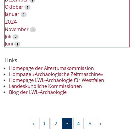
1
Oktober
1
Januar
1
2024
November
1
Juli
2
Juni
1
2023
Dezember
Links
2
November
2
Homepage der Altertumskommission
Oktober
Hompage »Archäologische Zeitmaschine«
1
Homepage LWL-Archäologie für Westfalen
September
2
Landeskundliche Kommissionen
August
1
Blog der LWL-Archäologie
Mai
1
April
1
Januar
3
2022
‹
1
2
3
4
5
›
Oktober
1
September
1